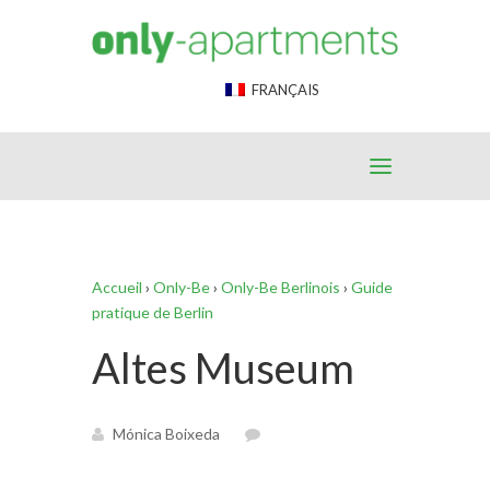
End Google Tag Manager -->
FRANÇAIS
Accueil
›
Only-Be
›
Only-Be Berlinois
›
Guide
pratique de Berlin
Altes Museum
Mónica Boixeda