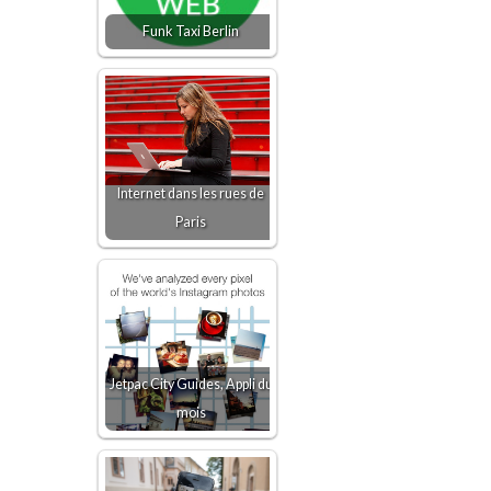
Funk Taxi Berlin
Internet dans les rues de
Paris
Jetpac City Guides, Appli du
mois