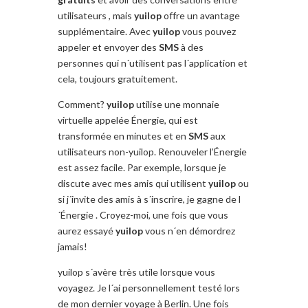
utilisateurs , mais
yuilop
offre un avantage
supplémentaire. Avec
yuilop
vous pouvez
appeler et envoyer des
SMS
à des
personnes qui n´utilisent pas l´application et
cela, toujours gratuitement.
Comment?
yuilop
utilise une monnaie
virtuelle appelée Énergie, qui est
transformée en minutes et en
SMS
aux
utilisateurs non-yuilop. Renouveler l’Énergie
est assez facile. Par exemple, lorsque je
discute avec mes amis qui utilisent
yuilop
ou
si j´invite des amis à s´inscrire, je gagne de l
´Énergie . Croyez-moi, une fois que vous
aurez essayé
yuilop
vous n´en démordrez
jamais!
yuilop s´avère très utile lorsque vous
voyagez. Je l´ai personnellement testé lors
de mon dernier voyage à Berlin. Une fois