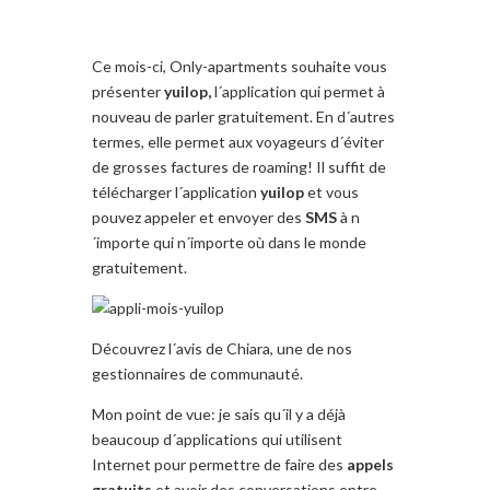
Ce mois-ci, Only-apartments souhaite vous
présenter
yuilop,
l´application qui permet à
nouveau de parler gratuitement. En d´autres
termes, elle permet aux voyageurs d´éviter
de grosses factures de roaming! Il suffit de
télécharger l´application
yuilop
et vous
pouvez appeler et envoyer des
SMS
à n
´importe qui n´importe où dans le monde
gratuitement.
Découvrez l´avis de Chiara, une de nos
gestionnaires de communauté.
Mon point de vue: je sais qu´il y a déjà
beaucoup d´applications qui utilisent
Internet pour permettre de faire des
appels
gratuits
et avoir des conversations entre