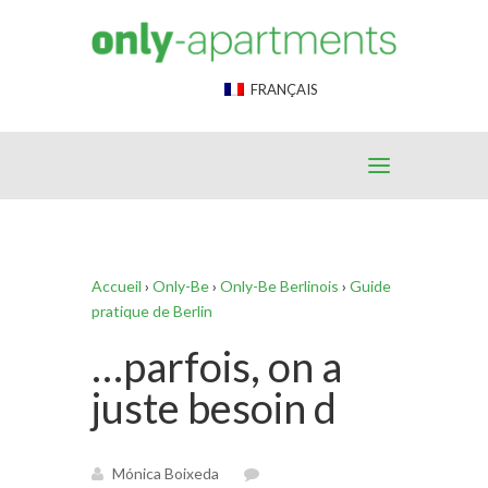
End Google Tag Manager -->
FRANÇAIS
Accueil
›
Only-Be
›
Only-Be Berlinois
›
Guide
pratique de Berlin
…parfois, on a
juste besoin d
Mónica Boixeda