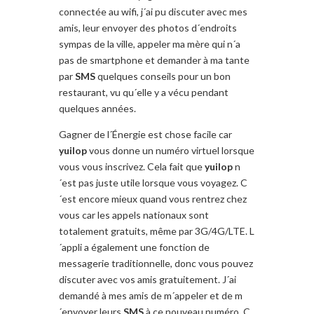
connectée au wifi, j´ai pu discuter avec mes
amis, leur envoyer des photos d´endroits
sympas de la ville, appeler ma mère qui n´a
pas de smartphone et demander à ma tante
par
SMS
quelques conseils pour un bon
restaurant, vu qu´elle y a vécu pendant
quelques années.
Gagner de l´Énergie est chose facile car
yuilop
vous donne un numéro virtuel lorsque
vous vous inscrivez. Cela fait que
yuilop
n
´est pas juste utile lorsque vous voyagez. C
´est encore mieux quand vous rentrez chez
vous car les appels nationaux sont
totalement gratuits, même par 3G/4G/LTE. L
´appli a également une fonction de
messagerie traditionnelle, donc vous pouvez
discuter avec vos amis gratuitement. J´ai
demandé à mes amis de m´appeler et de m
´envoyer leurs
SMS
à ce nouveau numéro. C