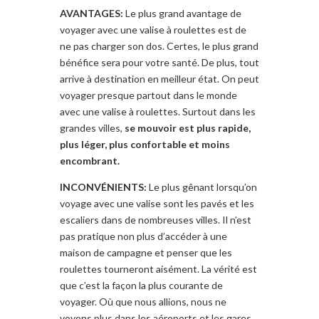
AVANTAGES:
Le plus grand avantage de
voyager avec
une valise à
roulettes
est de
ne pas charger son dos
.
Certes
, le plus grand
bénéfice sera pour votre santé
.
De plus,
tout
arrive à destination
en meilleur état
. On peut
voyager
presque partout dans le
monde
avec une
valise à roulettes
.
Surtout
dans les
grandes villes
,
se mouvoir est plus
rapide,
plus léger
,
plus confortable et moins
encombrant.
INCONVÉNIENTS:
Le
plus gênant lorsqu’on
voyage
avec une valise
sont
les pavés
et les
escaliers
dans de nombreuses villes
. Il n’est
pas pratique non plus d’accéder à
une
maison de campagne et
penser que
les
roulettes tourneront aisément
.
La vérité
est
que c’
est la
façon la plus courante
de
voyager
. Où que nous
allions
,
nous ne
voyons plus
dans les aéroports et
les gares