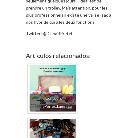
seulement
quelques jours
,
l’idéal
est de
prendre un trolley
.
Mais attention,
pour les
plus professionnels
il existe
une valise
–
sac à
dos
hybride qui
a les
deux fonctions.
Twitter: @DianaRPretel
Artículos relacionados:
Concours
#ThePerfectLuggage