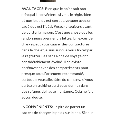
AVANTAGES:
Bien que le poids soit son
principal inconvénient, si vous le réglez bien
et que le poids est correct, voyager avec un
sac à dos est l’idéal. Pesez-le toujours avant
de quitter la maison. C’est une
chose que les
randonneurs
prennent
la lettre
. Un excès de
charge peut vous causer
des contractures
dans le dos et
je
suis sûr que vous
finirez
par
le regretter
. Les s
acs à dos
de voyage
ont
considérablement évolué
. Il en existe
dorénavant avec des
compartiments pour
presque
tout
.
Fortement recommandé
,
surtout si vous
allez faire du
camping
,
si vous
partez en trekking
ou
si vous dormez
dans
des refuges de
haute montagne
.
Cela
ne fait
aucun doute
.
INCONVÉNIENTS:
Le pire
de porter un
sac
est de charger
le poids sur le dos
.
Si nous