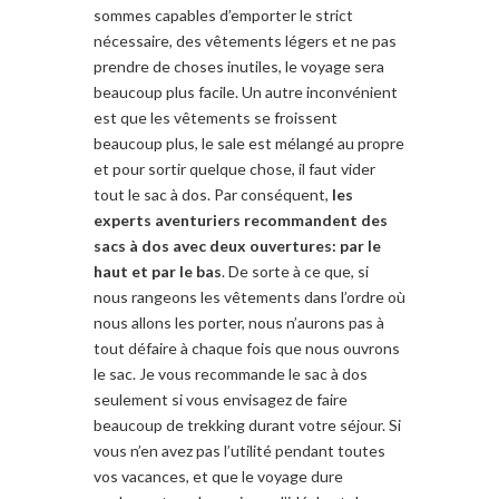
sommes capables d’emporter le strict
nécessaire
,
des vêtements
légers
et ne pas
prendre de
choses inutiles
,
le voyage
sera
beaucoup plus facile
.
Un autre inconvénient
est
que les
vêtements se froissent
beaucoup
plus
,
le sale
est mélangé au
propre
et
pour sortir quelque chose, il faut
vider
tout le
sac à dos.
Par conséquent
,
les
experts aventuriers recommandent
des
sacs à dos
avec
deux ouvertures
: par le
haut et par le bas
. De sorte à ce
que, si
nous rangeons
les vêtements
dans l’ordre où
nous allons les porter, nous n’aurons pas
à
tout défaire
à
chaque fois que nous
ouvrons
le sac
.
Je vous recommande
le s
ac à dos
seulement
si vous envisagez
de faire
beaucoup de
trekking
durant votre séjour.
Si
vous
n’en avez pas l’utilité pendant toutes
vos vacances
,
et que le voyage dure