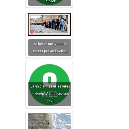
Publier
6 choses que vous ne
voulez pas qu'il vous…
La fin d’année et les fêtes
arrivent! Actualisez vos
prix!