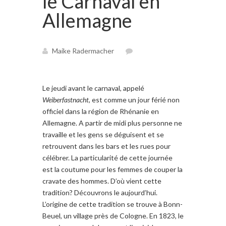
le Carnaval en
Allemagne
Maike Radermacher
Le
jeudi
avant le carnaval
,
appelé
Weiberfastnacht
, est
comme un
jour férié non
officiel
dans la région d
e Rhénanie
en
Allemagne
. A partir de
midi
plus personne ne
travaille
et
les gens se déguisent
et
se
retrouvent dans
les bars et les
rues
pour
célébrer
.
La particularité
de cette journée
est la coutume
pour les femmes
de couper
la
cravate
des
hommes.
D’où vient
cette
tradition
? Découvrons le a
ujourd’hui
.
L’origine
de cette tradition se trouve
à Bonn
-
Beuel,
un village
près de Cologne
.
En 1823
,
le