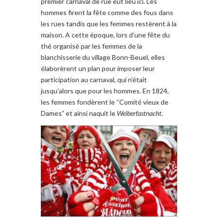
premier
carnaval de rue
eut lieu ici
.
Les
hommes firent la fête
comme des fous
dans
les rues
tandis que les femmes
restèrent à la
maison
. A cette époque
, lors d’une fête du
thé
organisé par
les femmes de la
blanchisserie
du village
Bonn-Beuel
, elles
élaborèrent
un plan pour imposer leur
participation au
carnaval
,
qui n’était
jusqu’alors que
pour les hommes
.
En 1824,
les femmes
fondèrent le
“
Comité
vieux de
Dames
”
et ainsi
naquit
le
Weiberfastnacht
.