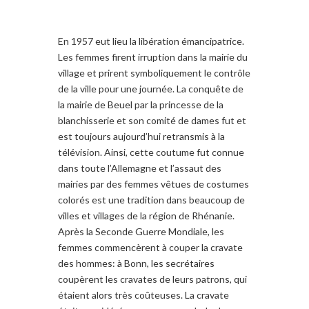
En 1957 eut lieu
la libération
émancipatrice
.
Les femmes
firent irruption dans la mairie du
village
et prirent symboliquement
le contrôle
de
la ville
pour
une journée
.
La conquête
de
la mairie de
Beuel
par la
princesse
de la
blanchisserie et
son comité
de dames
fut
et
est
toujours aujourd’hui retransmis à la
télévision.
Ainsi,
cette coutume
fut
connue
dans toute l’Allemagne
et l’assaut
des
mairies par
des femmes vêtues de
costumes
colorés
est une tradition
dans beaucoup de
villes et villages
de la région d
e Rhénanie
.
A
près la Seconde Guerre
M
ondiale, les
femmes
commencèrent à
couper
la cravate
des hommes:
à Bonn
, les
secrétaires
coupèrent les cravates de l
eurs
patrons, qui
étaient
alors
très coûteuses
.
La cravate