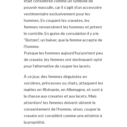
était
considérée comme un symbole
de
pouvoir masculin,
car il s’agit d’un accessoire
vestimentaire
exclusivement pour les
hommes
. En coupant les cravates, les
femmes
renversèrent
les
hommes
et
prirent
le contrôle
.
En guise de consolation
il y a le
“
Bützen”,
un baiser
, que
la femme
accepte
de
l’homme
.
Puisque les hommes
aujourd’hui
portent
peu
de cravate, les femmes ont dorénavant
opté
pour
l’alternative
de couper les
lacets.
À ce jour
, des femmes
déguisées en
sorcières,
princesses
ou chats, attaquent les
mairies en
Rhénanie
, en Allemagne, et
sont à
la chasse
aux cravates et aux
lacets
.
Mais
attention
!
les femmes
doivent obtenir le
consentement
de l’homme
, sinon,
couper
la
cravate e
st considéré comme
une atteinte à
la propriété.