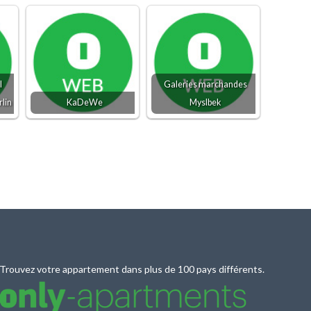
l
Galeries marchandes
rlin
KaDeWe
Myslbek
Trouvez votre appartement dans plus de 100 pays différents.