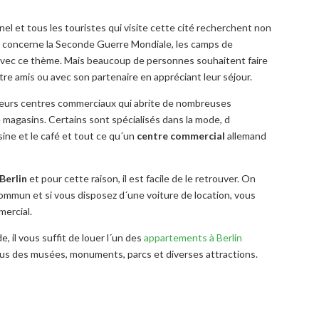
el et tous les touristes qui visite cette cité recherchent non
i concerne la Seconde Guerre Mondiale, les camps de
avec ce thème. Mais beaucoup de personnes souhaitent faire
re amis ou avec son partenaire en appréciant leur séjour.
lleurs centres commerciaux qui abrite de nombreuses
e magasins. Certains sont spécialisés dans la mode, d
isine et le café et tout ce qu´un
centre commercial
allemand
Berlin
et pour cette raison, il est facile de le retrouver. On
ommun et si vous disposez d´une voiture de location, vous
ercial.
, il vous suffit de louer l´un des
appartements à Berlin
us des musées, monuments, parcs et diverses attractions.