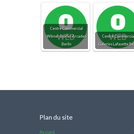
Centre Commercial
Wilmersdorfer Arcaden
Centre Commercia
Berlin
Galeries Lafayette Be
Plan du site
Accueil