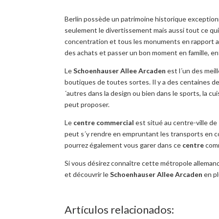
Berlin possède un patrimoine historique exceptionn
seulement le divertissement mais aussi tout ce qu
concentration et tous les monuments en rapport 
des achats et passer un bon moment en famille, ent
Le
Schoenhauser
Allee
Arcaden
est l´un des mei
boutiques de toutes sortes. Il y a des centaines d
´autres dans la design ou bien dans le sports, la cu
peut proposer.
Le
centre commercial
est situé au centre-ville de
peut s´y rendre en empruntant les transports en c
pourrez également vous garer dans ce
centre
comm
Si vous désirez connaître cette métropole allemande
et découvrir le
Schoenhauser
Allee
Arcaden
en pl
Artículos relacionados: