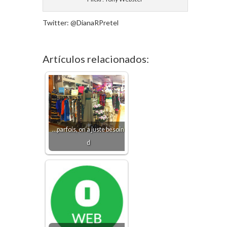
Twitter: @DianaRPretel
Artículos relacionados:
…parfois, on a juste besoin
d