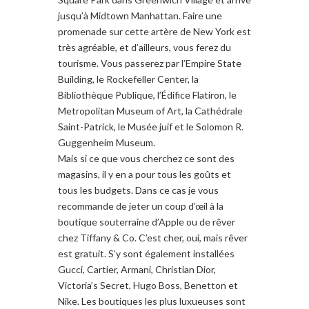
jusqu’à Midtown
Manhattan
.
Faire une
promenade
sur cette artère
de New York est
très agréable, et
d’ailleurs
,
vous
ferez du
tourisme
.
Vous passerez
par
l’Empire State
Building
, le Rockefeller Center,
la
Bibliothèque Publique
,
l’Édifice Flatiron
,
le
Metropolitan Museum of
Art
,
la Cathédrale
Saint-
Patrick, le Musée
juif et le
Solomon R.
Guggenheim Museum
.
Mais si
ce que vous cherchez
ce sont
des
magasins
,
il y en a
pour tous
les goûts et
tous les budgets
.
Dans
ce cas je
vous
recommande de jeter
un coup d’œil
à la
boutique
souterraine
d’Apple
ou
de
rêver
chez
Tiffany &
Co.
C’e
st cher
, oui,
mais rêver
est
gratuit.
S’y s
ont également
installées
Gucci
,
Cartier
,
Armani
, Christian
Dior
,
Victoria’s Secret
,
Hugo Boss
,
Benetton et
Nike
.
Les boutiques les plus luxueuses
sont