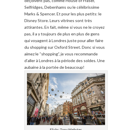
déçoivent pas,
comme
House of Fraser
,
Selfridges
,
Debenhams
ou
le célébrissime
Marks &
Spencer
.
Et
pour les plus petits
:
le
Disney
Store.
Leurs
vitrines
sont très
attirantes
.
En fait
,
même si vous
ne le croyez
pas
, il a y toujours de plus en
plus de gens
qui voyagent
à Londres
juste pour
aller faire
du shopping
sur
Oxford
Street.
Donc si
vous
aimez
le
“shopping”
, je vous recommande
d’aller
à Londres
à la période des soldes.
Une
aubaine
à la portée de
beaucoup
!
Flickr: Tony Webster