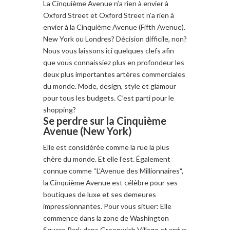
La Cinquième Avenue n’a rien à envier à
Oxford Street et Oxford Street n’a rien à
envier à la Cinquième Avenue (Fifth Avenue).
New York ou Londres? Décision difficile, non?
Nous vous laissons ici quelques clefs afin
que vous connaissiez plus en profondeur les
deux plus importantes artères commerciales
du monde. Mode, design, style et glamour
pour tous les budgets. C’est parti pour le
shopping?
Se perdre sur la Cinquième
Avenue (New York)
Elle est considérée comme
la rue la plus
chère du monde
.
Et
elle
l’est
. Également
connue comme “L’
Avenue
des
Millionnaires
“,
la Cinquième
Avenue
est célèbre pour ses
boutiques de luxe et
ses
demeures
impressionnantes
.
Pour vous
situer
: Elle
commence
dans la zone de
Washington
Square Park
dans
Greenwich
Village
et arrive