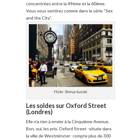
concentrées
entre la
49ème et la
60ème.
Vous vous
sentirez
comme dans la série
“Sex
and the
City”
.
Flickr: Shinya Suzuki
Les soldes sur Oxford Street
(Londres)
Elle n’a rien
à envier à
la Cinquième Avenue.
Bon
, oui
, les prix.
Oxford Street
-située
dans
la
ville
de
Westminster-
compte
plus de 300