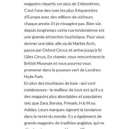
magasins
répartis sur
plus de 2 kilomètres
.
C’e
st l’une des
rues les plus fréquentées
d’
Europe
avec des millions de
visiteurs
chaque année.
Et je
n’
exagère pas
.
Bien sûr,
depuis longtemps
cette rue
londonienne e
st
une
grande
attraction touristique
.
Pour vous
donner une idée,
elle
va
de Marble Arch
,
passe par
Oxford Circus
et arrive jusqu’à
St
Giles
Circus
. En
chemin
, vous rencontrerez
le
British Museum et
vous pourrez vous
promener
dans
le
poumon vert
de Londres:
Hyde Park
.
En plus des
boutiques de luxe
–
qui sont
nombreuses
– le
meilleur de tout est
qu’il y a
des magasins
plus abordables et
po
pulaires
tels que
Zara
,
Berska
,
Primark
,
H &
M
ou
Adidas
.
Leurs
marques
signent la tendance
dans le reste du monde
.
Il y a également de
grands magasins
de
tradition anglaise
, qui ne