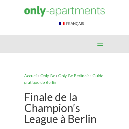
End Google Tag Manager -->
FRANÇAIS
Accueil
›
Only-Be
›
Only-Be Berlinois
›
Guide
pratique de Berlin
Finale de la
Champion’s
League à Berlin