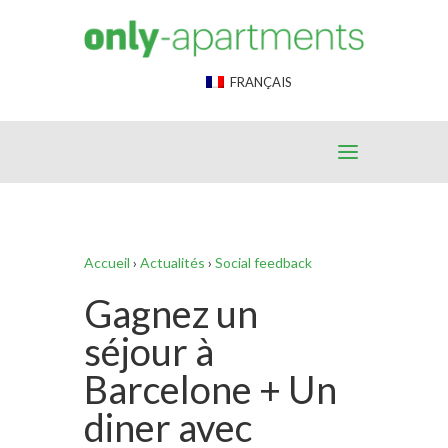
End Google Tag Manager -->
FRANÇAIS
Accueil
›
Actualités
›
Social feedback
Gagnez un
séjour à
Barcelone + Un
diner avec