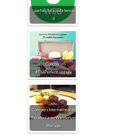
…parfois, on a juste besoin
d
Concours
#ThePerfectLuggage
Concours International de
Recettes avec Wanderlust
Mariage