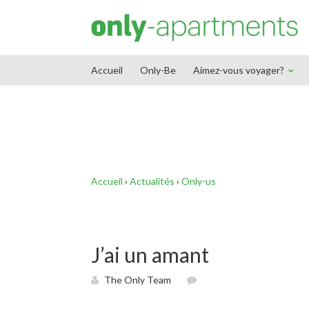
End Google Tag Manager -->
Accueil
Only-Be
Aimez-vous voyager?
Accueil
›
Actualités
›
Only-us
J’ai un amant
The Only Team