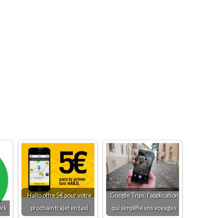
Hailo offre 5€ pour votre
Google Trips: l'application
ork
prochain trajet en taxi
qui simplifie vos voyages