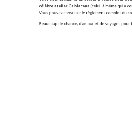
célèbre
atelier
Ca’Macana
(celui-là même qui
a c
Vous
pouvez consulter le règlement
complet du c
Beaucoup de chance, d’amour et de voyages pour 