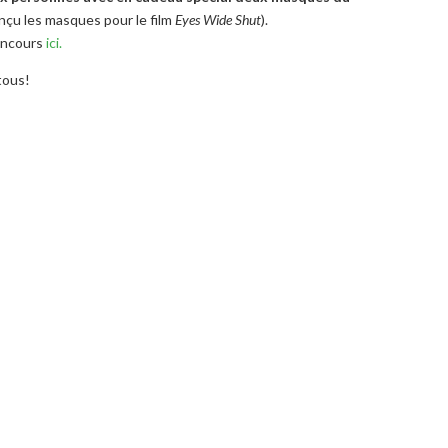
onçu
les
masques
pour le
film
Eyes Wide Shut
).
oncours
ici.
tous!