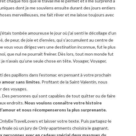
ret chaque fois que
le travail
me le permet
et
il me
surprend à
 uniques
dont
je
me souviens ensuite durant
des jours
entiers
hoses merveilleuses
,
me fait rêver
et
me laisse
toujours
avec
j’
étais
tombée amoureuse
le jour où j’ai
senti
le décollage
d’un
té
, de peur, de joie
et d’envies,
qui s’accumulent au centre
de
e vous vous dirigez vers
une destination inconnue,
fut le plus
moi,
que nul ne pourrait
freiner.
Dès lors, tout mon
monde fut
t
je
n’avais qu’une seule chose en tête
.
Voyager
, Voyager,
ti des
papillons
dans l’estomac
en
pensant à votre
prochain
e amour
sans limites
.
Profitant de la
Saint-Valentin
,
nous
r de
s v
oyages.
s
. Des personnes
qui sont capables de
tout quitter
ou de faire
ux endroits.
Nous voulons connaître
votre histoire
 d’amour
et nous
récompenserons
la plus surprenante
.
OnlyBeTravelLovers
et
laisser
votre texte
.
Puis
partagez-le
a finale
où
un jury de
Only-apartments
choisira le gagnant
.
x personnes
avec en cadeau spécial
deux
masques
du