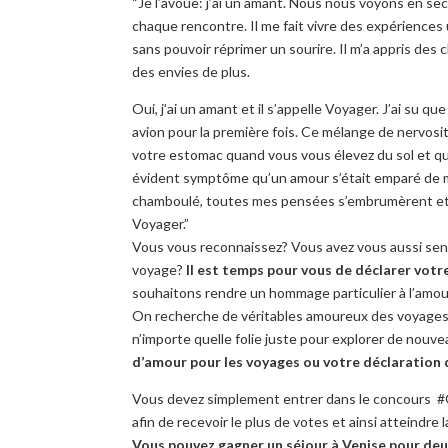
“
Je l’avoue:
j’
ai un amant
. Nous nous voyons en
sec
chaque rencontre
. Il me fait vivre des
expériences
sans pouvoir
réprimer un
sourire.
Il
m’a appris
des c
des envies de plus
.
Oui, j’
ai un amant
et il s’appelle
Voyager
.
J’ai su que 
avion
pour la première fois
.
Ce
mélange de
nervosi
votre
estomac quand
vous vous élevez
du sol et
qu
évident symptôme qu’un amour s’était emparé de 
chamboulé
,
toutes mes pensées
s’embrumèrent
e
Voyager.”
Vous vous reconnaissez
?
Vous avez
vous aussi sen
voyage
?
Il est temps
pour vous
de déclarer
votr
souhaitons rendre
un hommage particulier à
l’amou
On recherche de véritables amoureux d
es voyage
n’importe quelle
folie
juste pour explorer
de nouvea
d’amour pour
les v
oyages ou
votre
déclaration
Vous devez simplement entrer dans le
concours
#
afin de
recevoir
le plus de votes
et ainsi
atteindre l
Vous pouvez gagner un
séjour à Venise
pour deu