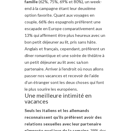
famille
(62%
,
75
%,
69
% et 80%),
un week-
end
à la campagne
étant leur deuxième
option
favorite.
Quant aux voyages en
couple,
66
% des espagnols
préfèrent
une
escapade en Europe
comparativement aux
13%
qui affirment être
plus heureux
avec un
bon
petit déjeuner au lit, pris
sans hâte
.
Anglais et français
,
cependant, préfèrent
un
dîner
romantique et
une soirée de
théâtre à
un petit déjeuner au lit avec
sa/son
partenaire
. Arriver
à l’
endroit où nous
allons
passer nos
vacances et
recevoir de l’aide
d’un étranger
sont les deux
choses
qui
font
le plus sourire
les européens
.
Une meilleure intimité en
vacances
Seuls les
i
taliens et les allemands
reconnaissent
qu’ils préfèrent
avoir
des
relations sexuelles avec
leur
partenaire
n’importe quel jour de la
semaine
.
39
% des