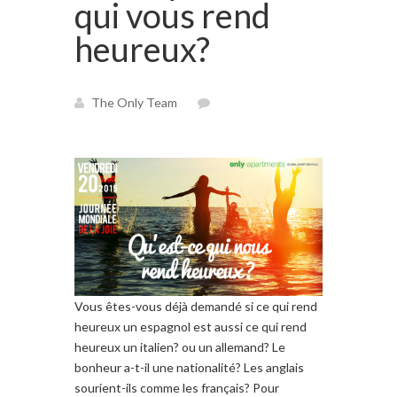
qui vous rend
heureux?
The Only Team
Vous êtes-
vous déjà demandé si
ce qui rend
heureux un
espagnol est
aussi ce qui rend
heureux
un italien
? o
u
un allemand
?
Le
bonheur
a-t-il une
nationalité
? Les
anglais
sourient-ils comme les
français
?
Pour