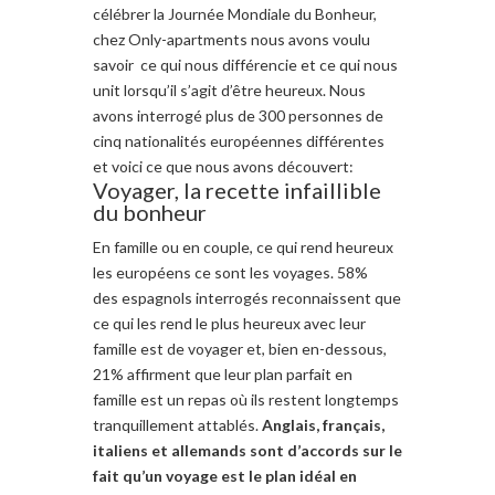
célébrer la Journée Mondiale du B
onheur
,
chez
Only-
apartments
nous avons voulu
savoir
ce qui nous différencie
et
ce qui nous
unit
lorsqu’il s’agit
d’être heureux
.
Nous
avons interrogé
plus de 300 personnes
de
cinq
nationalités européennes
différentes
et voici ce
que
nous avons découvert
:
Voyager, la recette infaillible
du bonheur
En famille ou en couple
, ce qui
rend heureux
les e
uropéens
ce sont les voyages
.
58%
des
espagnols
interrogés
reconnaissent que
ce qui les
rend le plus heureux
avec leur
famille
est de voyager
et
,
bien en-dessous,
21%
affirment
que leur
plan parfait
en
famille
est
un repas où ils restent longtemps
tranquillement attablés
.
Anglais, français,
i
taliens et
a
llemands
sont
d’accords
sur le
fait
qu’un voyage
est le plan
idéal en