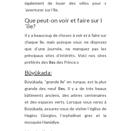
également de louer des vélos pour s
´aventurer sur l´île.
Que peut-on voir et faire sur l
´île?
Il y a beaucoup de choses à voir et à faire sur
chaque île, mais puisque vous ne disposez
que d´une journée, ne manquez pas les
principaux sites d´intérêts. Voici nos sites
préférés des
îles
des Prince:s
Büyükada:
Büyükada, “grande île” en turque, est la plus
grande des neuf
îles.
Il y a de très beaux
bâtiments anciens, des arbres centenaires
et des espaces verts. Lorsque vous serez à
Büyükada, assurez-vous de visiter l´église de
Hagios Giorgios, l´orphelinat grec et la
mosquée Hamidiye.