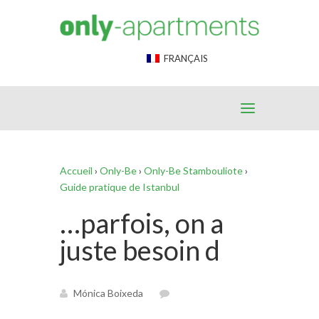
End Google Tag Manager -->
FRANÇAIS
Accueil
›
Only-Be
›
Only-Be Stambouliote
›
Guide pratique de Istanbul
…parfois, on a
juste besoin d
Mónica Boixeda