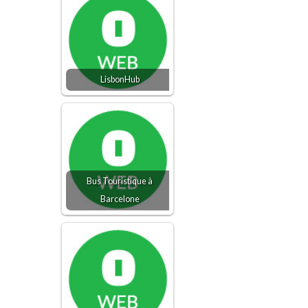
LisbonHub
Bus Touristique à
Barcelone