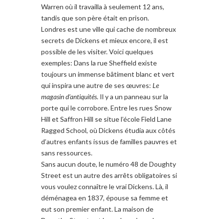
Warren
où il travailla
à
seulement 12
ans,
tandis que
son père
était en prison
.
Londres est une ville
qui cache
de nombreux
secrets
de
Dickens
et
mieux encore
, il est
possible de
les visiter
. Voici quelques
exemples
: Dans la
rue
Sheffield
existe
toujours
un immense bâtiment
blanc
et vert
qui inspira
une autre
de ses œuvres
:
Le
magasin d’antiquités
.
Il y a un panneau
sur la
porte
qui le
corrobore
. Entre
les
rues
Snow
Hill
et
Saffron
Hill se situe l’école Field
Lane
Ragge
d School
,
où
Dickens
étudia
aux côtés
d’autres
enfants issus de familles
pauvres
et
sans
ressources
.
Sans aucun doute,
le numéro
48
de
Doughty
Street
est un autre des
arrêts obligatoires
si
vous voulez
connaître le vrai
Dickens
.
Là, il
déménagea
en 1837
, épouse sa
femme et
eut
son premier
enfant.
La maison d
e