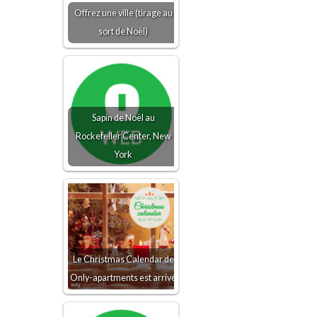
Offrez une ville (tirage au
sort de Noël)
Sapin de Noël au
Rockefeller Center, New
York
Le Christmas Calendar de
Only-apartments est arrivé