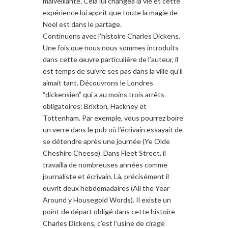
malveillante
. Cela lui changea la vie et cette
expérience
lui apprit que toute
la magie de
Noël
est dans le partage.
Continuons avec l’histoire
Charles
Dickens
.
Une fois que nous
nous sommes
introduits
dans cette œuvre
particulière
de l’auteur
,
il
est temps de
suivre
ses pas
dans la ville
qu’il
aimait tant
. D
écouvrons le Londres
“d
ickensien” qui a
au moins
trois
arrêts
obligatoires
:
Brixton
,
Hackney
et
Tottenham
.
Par exemple
, vous pourrez boire
un verre dans le
pub
où l’écrivain
essayait de
se détendre après
une journée
(
Ye Olde
Cheshire Cheese).
Dans
Fleet Street, il
travailla
de nombreuses années
comme
journaliste
et écrivain
.
Là,
précisément il
ou
vrit
deux hebdomadaires
(All the Year
Around y Housegold Words
). I
l
existe
un
point de départ
obligé
dans cette
histoire
Charles
Dickens
,
c’
est
l’usine
de
cirage