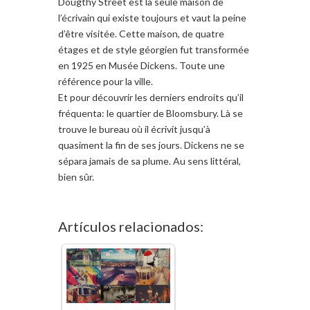
Dougthy
Street est
la seule
maison de
l’écrivain
qui
existe toujours et vaut la peine
d’être visitée.
Cette maison
, de
quatre
étages
et de style géorgien
fut
transformé
e
en 1925
en
Musée
Dickens
. Toute u
ne
référence
pour
la ville
.
Et pour découvrir les derniers endroits qu’il
fréquenta: le quartier de Bloomsbury. Là se
trouve le bureau où il écrivit jusqu’à
quasiment la fin de ses jours. Dickens ne se
sépara jamais de sa plume. Au sens littéral,
bien sûr.
Artículos relacionados: