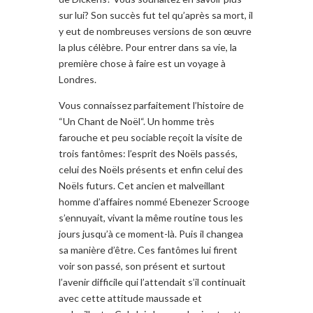
sur lui? Son succès fut tel qu’après sa mort, il
y eut de nombreuses versions de son œuvre
la plus célèbre. Pour entrer dans sa vie, la
première chose à faire est un voyage à
Londres.
Vous connaissez parfaitement l’histoire de
“Un Chant de Noël
“.
Un homme
très
farouche et peu sociable reçoit la visite de
trois fantômes
:
l’esprit des
Noëls passés
,
celui des
Noëls présents et enfin celui
des
Noëls
futurs
.
Cet ancien
et malveillant
homme
d’affaires nommé
Ebenezer Scrooge
s’ennuyait, v
ivant la même
routine tous les
jours
jusqu’à ce moment-là
.
Puis
il changea
sa manière d’être
. C
es
fantômes lui firent
voir
son
passé, son présent
et surtout
l’avenir
difficile qui
l’attendait
s’il continuait
avec
cette attitude
maussade
et