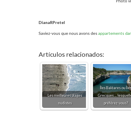
Photo v
DianaRPretel
Saviez-vous que nous avons des
appartements dan
Artículos relacionados:
Îles Baléares ou Île
Les meilleures plages
Grecques ... lesquell
nudistes
préférez-vous?