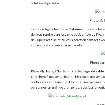
la
fête
est garantie.
Photo via 
La crique Agios Ioannis, à
Mykonos:
Pour voir les 
de vous rendre dans la partie occidentale de l´île, 
de SuperParadise et où vous serez en contact avec
autre. C´est comme être au paradis.
Photo via 
Plage Vlychada, à
Santorin:
Cette plage, de
sable
cherchent à passer un jour de
fête
dans une ambianc
les tanières et beaucoup d´alcool au mètre carré. 
personnes en train de bronzer ou, subsidiairement
Photo