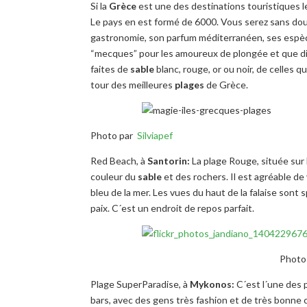
Si la
Grèce
est une des destinations touristiques l
Le pays en est formé de 6000. Vous serez sans dout
gastronomie, son parfum méditerranéen, ses espèce
“mecques” pour les amoureux de plongée et que d
faites de
sable
blanc, rouge, or ou noir, de celles q
tour des meilleures
plages
de Grèce.
Photo par
Silviapef
Red Beach, à
Santorin:
La plage Rouge, située sur la
couleur du
sable
et des rochers. Il est agréable d
bleu de la mer. Les vues du haut de la falaise sont sp
paix. C´est un endroit de repos parfait.
Photo 
Plage SuperParadise, à
Mykonos:
C´est l´une des p
bars, avec des gens très fashion et de très bonne 