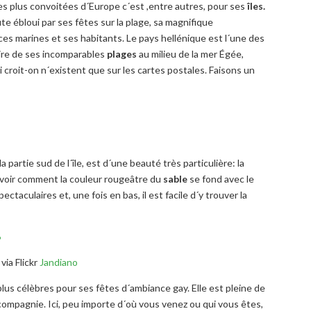
es plus convoitées d´Europe c´est ,entre autres, pour ses
îles.
e ébloui par ses fêtes sur la plage, sa magnifique
s marines et ses habitants. Le pays hellénique est l´une des
ire de ses incomparables
plages
au milieu de la mer Égée,
ui croit-on n´existent que sur les cartes postales. Faisons un
 partie sud de l´île, est d´une beauté très particulière: la
e voir comment la couleur rougeâtre du
sable
se fond avec le
ectaculaires et, une fois en bas, il est facile d´y trouver la
via Flickr
Jandiano
lus célèbres pour ses fêtes d´ambiance gay. Elle est pleine de
compagnie. Ici, peu importe d´où vous venez ou qui vous êtes,