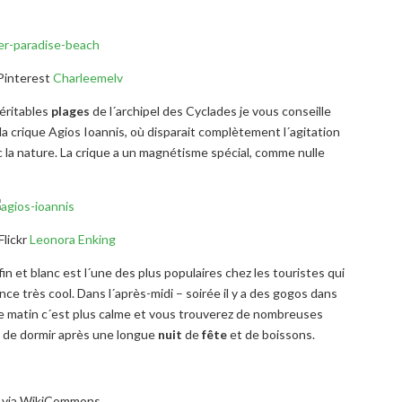
Pinterest
Charleemelv
véritables
plages
de l´archipel des Cyclades je vous conseille
à la crique Agios Ioannis, où disparait complètement l´agitation
 la nature. La crique a un magnétisme spécial, comme nulle
Flickr
Leonora Enking
fin et blanc est l´une des plus populaires chez les touristes qui
e très cool. Dans l´après-midi – soirée il y a des gogos dans
Le matin c´est plus calme et vous trouverez de nombreuses
, de dormir après une longue
nuit
de
fête
et de boissons.
 via WikiCommons