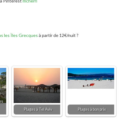
ia Pinterest
mcherri
s les Ìles Grecques
à partir de 12€/nuit ?
s
es
Plages à Tel Aviv
Plages à bon prix