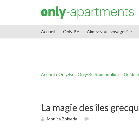
End Google Tag Manager -->
Accueil
Only-Be
Aimez-vous voyager?
Accueil
›
Only-Be
›
Only-Be Stambouliote
›
Guide p
La magie des îles grecqu
Mónica Boixeda