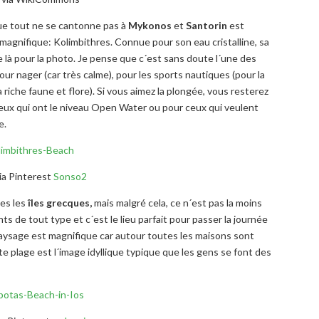
que tout ne se cantonne pas à
Mykonos
et
Santorin
est
 magnifique: Kolimbithres. Connue pour son eau cristalline, sa
 là pour la photo. Je pense que c´est sans doute l´une des
pour nager (car très calme), pour les sports nautiques (pour la
iche faune et flore). Si vous aimez la plongée, vous resterez
eux qui ont le niveau Open Water ou pour ceux qui veulent
e.
ia Pinterest
Sonso2
tes les
îles
grecques,
mais malgré cela, ce n´est pas la moins
s de tout type et c´est le lieu parfait pour passer la journée
 paysage est magnifique car autour toutes les maisons sont
e plage est l´image idyllique typique que les gens se font des