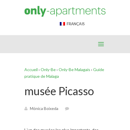
End Google Tag Manager -->
FRANÇAIS
Accueil
›
Only-Be
›
Only-Be Malagais
›
Guide
pratique de Malaga
musée Picasso
Mónica Boixeda
L´un des musées les plus importants, des