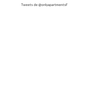
Tweets de @onlyapartmentsF