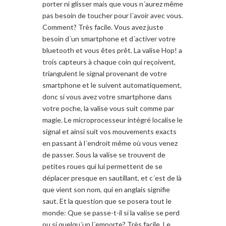
porter ni glisser mais que vous n´aurez même
pas besoin de toucher pour l´avoir avec vous.
Comment? Très facile. Vous avez juste
besoin d´un smartphone et d´activer votre
bluetooth et vous êtes prêt. La valise Hop! a
trois capteurs à chaque coin qui reçoivent,
triangulent le signal provenant de votre
smartphone et le suivent automatiquement,
donc si vous avez votre smartphone dans
votre poche, la valise vous suit comme par
magie. Le microprocesseur intégré localise le
signal et ainsi suit vos mouvements exacts
en passant à l´endroit même où vous venez
de passer. Sous la valise se trouvent de
petites roues qui lui permettent de se
déplacer presque en sautillant, et c´est de là
que vient son nom, qui en anglais signifie
saut. Et la question que se posera tout le
monde: Que se passe-t-il si la valise se perd
ou si quelqu´un l´emporte? Très facile. Le