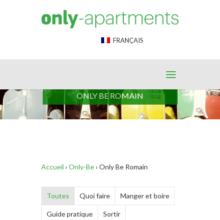
End Google Tag Manager -->
FRANÇAIS
ONLY BE ROMAIN
Accueil
›
Only-Be
›
Only Be Romain
Toutes
Quoi faire
Manger et boire
Guide pratique
Sortir