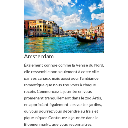
Amsterdam
Également connue comme
la Venise du
Nord,
elle ressemble
non seulement
à
cette ville
par s
es canaux
,
mais aussi
pour l’ambiance
romantique
que
nous trouvons à chaque
re
coin
.
Commencez la journée
en vous
promenant tranquillement dans le
zoo
Artis
,
en
appréciant
également
ses vastes jardins
,
où vous
pourrez vous détendre au frais et
pique-niquer
.
Continuez
la journée
dans le
Bloemenmarkt
, que vous
reconnaitrez