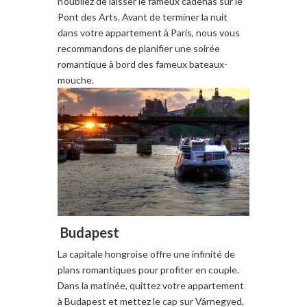
n’
oubliez de laisser
le fameux
cadenas sur
le
Pont des Arts
.
Avant de terminer
la nuit
dans
votre appartement à
Paris, nous
vous
recommandons de planifier
une soirée
romantique
à bord des
fameux
bateaux
-
mouche.
Budapest
La
capitale hongroise
offre
une infinité de
plans
romantiques
pour profiter
en couple.
Dans la matinée
, quitt
ez
votre appartement
à
Budapest et
mettez le cap sur
Várnegyed
,