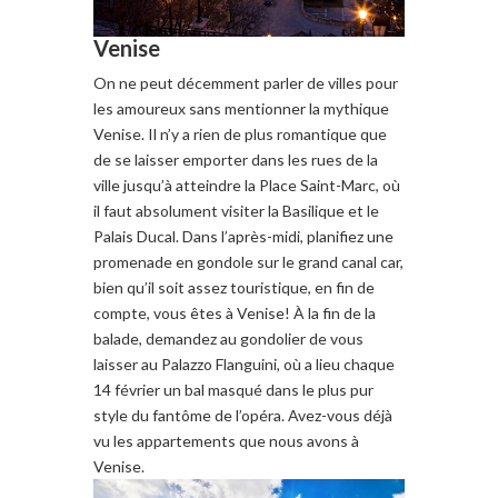
Venise
On ne peut décemment
parler de
villes
pour
les amoureux sans mentionner
la
mythique
Venise
.
Il n’y a rien
de plus romantique
que
de se
laisser emporter
dans les rues
de la
ville jusqu’à
atteindre la Place
Saint-Marc
,
où
il faut absolument visiter
la Basilique
et le
Palais Ducal
.
Dans
l’après-midi
, planifiez
une
promenade en
gondole
sur le
g
rand canal
car,
bien qu’il soit assez
touristique
, en fin de
compte
, vous
êtes
à Venise
!
À la fin
de la
balade, demandez au gondolier de vous
laisser au
Palazzo
Flanguini, où a lieu
chaque
14 f
évrier
un bal masqué dans le plus pur
style du f
antôme de l’opéra
.
Avez-vous
déjà
vu les
appartements que nous avons
à
Venise.