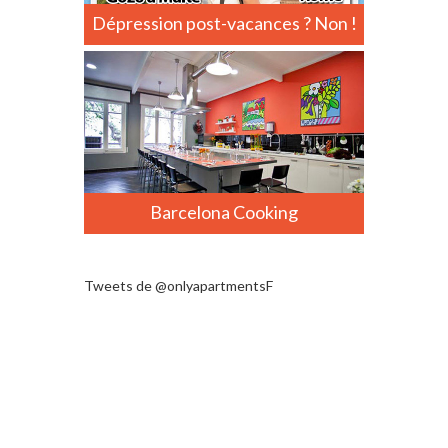
Dépression post-vacances ? Non !
Barcelona Cooking
Tweets de @onlyapartmentsF