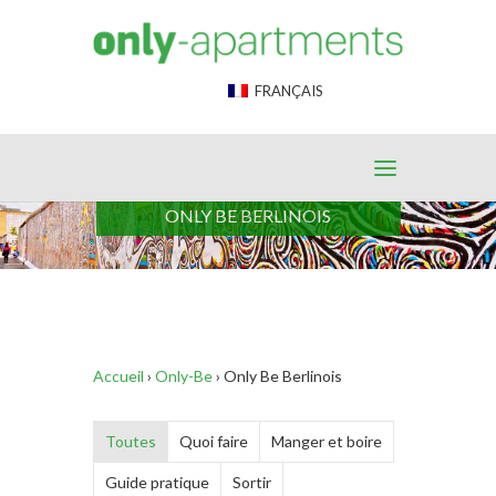
End Google Tag Manager -->
FRANÇAIS
ONLY BE BERLINOIS
Accueil
›
Only-Be
›
Only Be Berlinois
Toutes
Quoi faire
Manger et boire
Guide pratique
Sortir