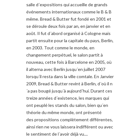
salle d´expositions qui accueille de grands
événements internationaux comme le B & B
même. Bread & Butter fut fondé en 2001 et
se déroule deux fois par an, en janvier et en
août. Il fut d´abord organisé à Cologne mais
partit ensuite pour la capitale du pays, Berlin,
en 2003. Tout comme le monde, en
changement perpétuel, le salon partit à
nouveau, cette fois à Barcelone en 2005, où
il alterna avec Berlin jusqu´en juillet 2007
lorsqu´il resta dans la ville comtale. En Janvier
2009, Bread & Butter revint à Berlin, d´où il n
´a pas bougé jusqu´à aujourd´hui. Durant ces
treize années d´existence, les marques qui
ont peuplé les stands du salon, bien qu´en
théorie du même monde, ont présenté
des propositions complètement différentes,
ainsi rien ne vous laissera indifférent ou avec
le sentiment de l´avoir déjà vu....