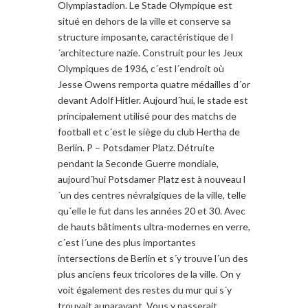
Olympiastadion. Le Stade Olympique est
situé en dehors de la ville et conserve sa
structure imposante, caractéristique de l
´architecture nazie. Construit pour les Jeux
Olympiques de 1936, c´est l´endroit où
Jesse Owens remporta quatre médailles d´or
devant Adolf Hitler. Aujourd´hui, le stade est
principalement utilisé pour des matchs de
football et c´est le siège du club Hertha de
Berlin. P – Potsdamer Platz. Détruite
pendant la Seconde Guerre mondiale,
aujourd´hui Potsdamer Platz est à nouveau l
´un des centres névralgiques de la ville, telle
qu´elle le fut dans les années 20 et 30. Avec
de hauts bâtiments ultra-modernes en verre,
c´est l´une des plus importantes
intersections de Berlin et s´y trouve l´un des
plus anciens feux tricolores de la ville. On y
voit également des restes du mur qui s´y
trouvait auparavant. Vous y passerait