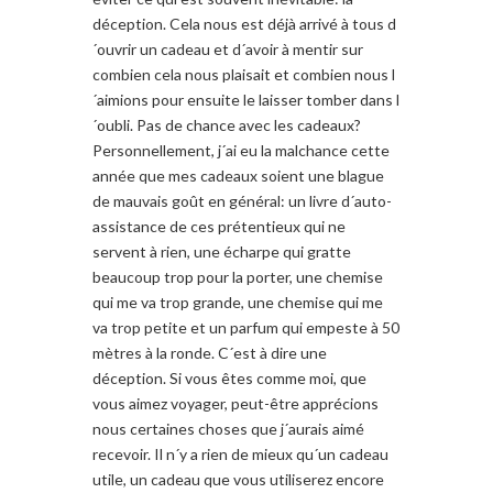
déception. Cela nous est déjà arrivé à tous d
´ouvrir un cadeau et d´avoir à mentir sur
combien cela nous plaisait et combien nous l
´aimions pour ensuite le laisser tomber dans l
´oubli. Pas de chance avec les cadeaux?
Personnellement, j´ai eu la malchance cette
année que mes cadeaux soient une blague
de mauvais goût en général: un livre d´auto-
assistance de ces prétentieux qui ne
servent à rien, une écharpe qui gratte
beaucoup trop pour la porter, une chemise
qui me va trop grande, une chemise qui me
va trop petite et un parfum qui empeste à 50
mètres à la ronde. C´est à dire une
déception. Si vous êtes comme moi, que
vous aimez voyager, peut-être apprécions
nous certaines choses que j´aurais aimé
recevoir. Il n´y a rien de mieux qu´un cadeau
utile, un cadeau que vous utiliserez encore