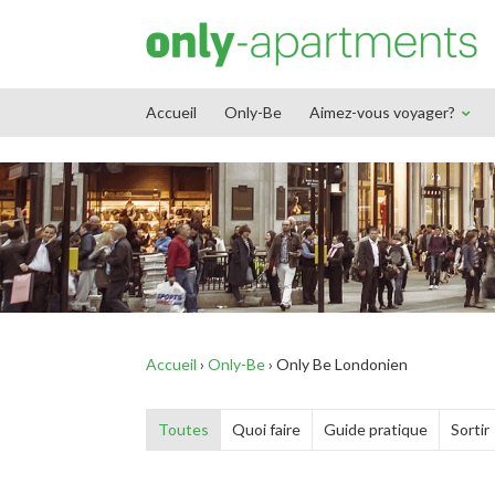
End Google Tag Manager -->
Accueil
Only-Be
Aimez-vous voyager?
Accueil
›
Only-Be
›
Only Be Londonien
Toutes
Quoi faire
Guide pratique
Sortir