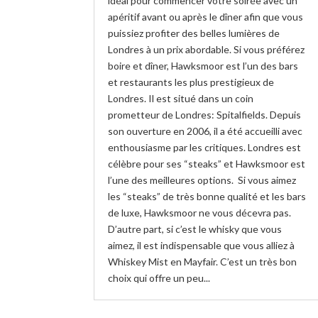
idéal pour commencer votre soirée avec un
apéritif avant ou après le dîner afin que vous
puissiez profiter des belles lumières de
Londres à un prix abordable. Si vous préférez
boire et dîner, Hawksmoor est l’un des bars
et restaurants les plus prestigieux de
Londres. Il est situé dans un coin
prometteur de Londres: Spitalfields. Depuis
son ouverture en 2006, il a été accueilli avec
enthousiasme par les critiques. Londres est
célèbre pour ses “steaks” et Hawksmoor est
l’une des meilleures options. Si vous aimez
les “steaks” de très bonne qualité et les bars
de luxe, Hawksmoor ne vous décevra pas.
D’autre part, si c’est le whisky que vous
aimez, il est indispensable que vous alliez à
Whiskey Mist en Mayfair. C’est un très bon
choix qui offre un peu...