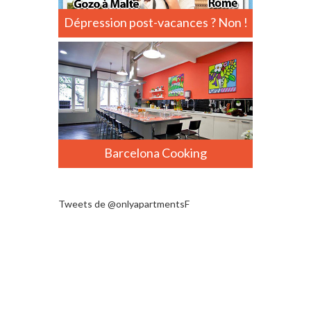
Dépression post-vacances ? Non !
Barcelona Cooking
Tweets de @onlyapartmentsF