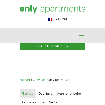
End Google Tag Manager -->
FRANÇAIS
ONLY BE PARISIEN
Accueil
›
Only-Be
›
Only Be Parisien
Toutes
Quoi faire
Manger et boire
Guide pratique
Sortir