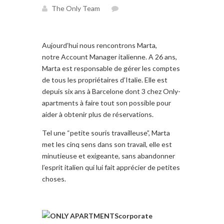
The Only Team
Aujourd’hui nous
rencontrons
Marta
,
notre Account Manager
italienne
.
A 26 ans,
Marta
est responsable de gérer
les comptes
de
tous les propriétaires
d’
Italie
. Elle est
depuis
six ans
à Barcelone dont
3
chez
Only-
apartments à
faire
tout son possible
pour
aider à obtenir
plus de réservations
.
Tel
une “petite souris
travailleuse”,
Marta
met les
cinq sens
dans son travail,
elle
est
minutieuse et
exigeante
,
sans abandonner
l’esprit italien
qui lui fait apprécier
de
petites
choses
.