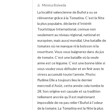
Mónica Boixeda
La localité valencienne de Buñol a su se
réinventer grâce à la Tomatina. C´est la fête
la plus populaire, déclarée d´Intérêt
Touristique International, connue non
seulement au niveau régional, national et
européen, mais aussi mondial. Une bataille de
tomates où ne manque ni la boisson ni la
nourriture. Vous vous baignerez dans du jus
de tomate. C´est une bataille où la seule
arme est ce légume. C´est une bonne idée si
vous voulez vous défouler et en finir avec le
stress accumulé toute l´année. Photo:
flydime Elle a toujours lieu le dernier
mercredi d´Août, cette année cela tombe le
28. Son origine est causale et sa tradition
tellement ancrée qu´il est maintenant
impossible de ne pas relier l´Buñol à l´odeur
de la tomate. La Tomatina est la fête la plus