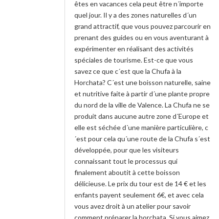
êtes en vacances cela peut être n´importe
quel jour. Il y a des zones naturelles d´un
grand attractif, que vous pouvez parcourir en
prenant des guides ou en vous aventurant à
expérimenter en réalisant des activités
spéciales de tourisme. Est-ce que vous
savez ce que c´est que la Chufa à la
Horchata? C´est une boisson naturelle, saine
et nutritive faite à partir d´une plante propre
du nord de la ville de Valence. La Chufa ne se
produit dans aucune autre zone d´Europe et
elle est séchée d´une manière particulière, c
´est pour cela qu´une route de la Chufa s´est
développée, pour que les visiteurs
connaissant tout le processus qui
finalement aboutit à cette boisson
délicieuse. Le prix du tour est de 14 € et les
enfants payent seulement 6€, et avec cela
vous avez droit à un atelier pour savoir
comment préparer la horchata. Si vous aimez