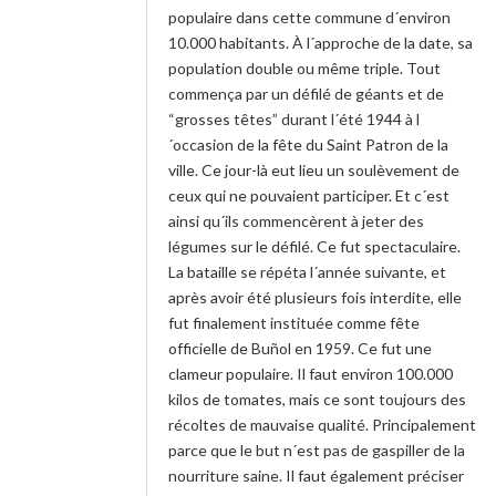
populaire dans cette commune d´environ
10.000 habitants. À l´approche de la date, sa
population double ou même triple. Tout
commença par un défilé de géants et de
“grosses têtes” durant l´été 1944 à l
´occasion de la fête du Saint Patron de la
ville. Ce jour-là eut lieu un soulèvement de
ceux qui ne pouvaient participer. Et c´est
ainsi qu´ils commencèrent à jeter des
légumes sur le défilé. Ce fut spectaculaire.
La bataille se répéta l´année suivante, et
après avoir été plusieurs fois interdite, elle
fut finalement instituée comme fête
officielle de Buñol en 1959. Ce fut une
clameur populaire. Il faut environ 100.000
kilos de tomates, mais ce sont toujours des
récoltes de mauvaise qualité. Principalement
parce que le but n´est pas de gaspiller de la
nourriture saine. Il faut également préciser