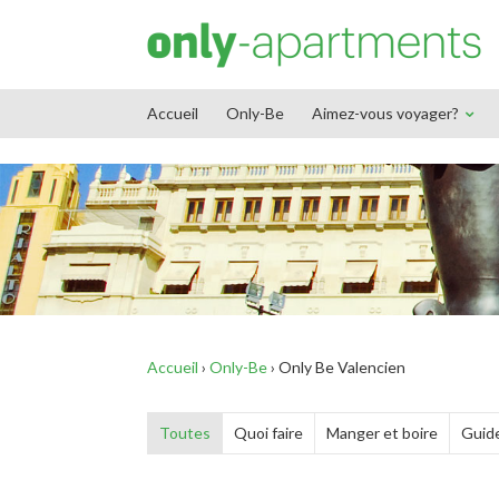
End Google Tag Manager -->
Accueil
Only-Be
Aimez-vous voyager?
Accueil
›
Only-Be
›
Only Be Valencien
Toutes
Quoi faire
Manger et boire
Guide