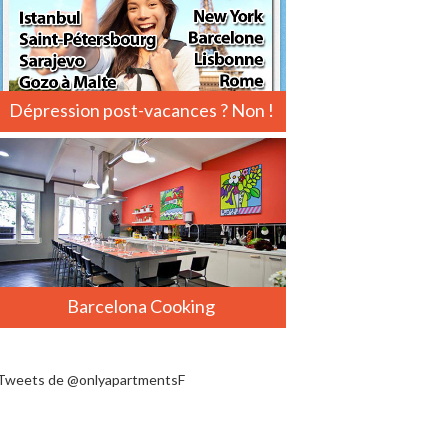
Dépression post-vacances ? Non !
Barcelona Cooking
Tweets de @onlyapartmentsF